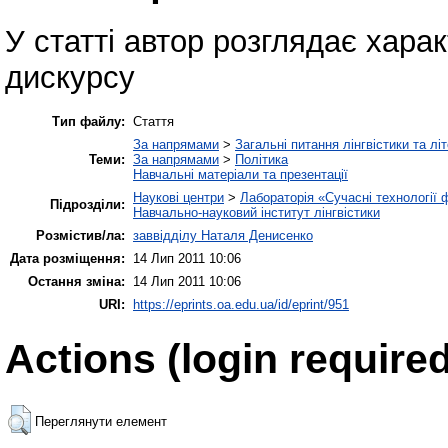
У статті автор розглядає хара
дискурсу
Тип файлу:
Стаття
За напрямами
>
Загальні питання лінгвістики та лі
Теми:
За напрямами
>
Політика
Навчальні матеріали та презентації
Наукові центри
>
Лабораторія «Сучасні технології 
Підрозділи:
Навчально-науковий інститут лінгвістики
Розмістив/ла:
заввідділу Наталя Денисенко
Дата розміщення:
14 Лип 2011 10:06
Остання зміна:
14 Лип 2011 10:06
URI:
https://eprints.oa.edu.ua/id/eprint/951
Actions (login required
Переглянути елемент