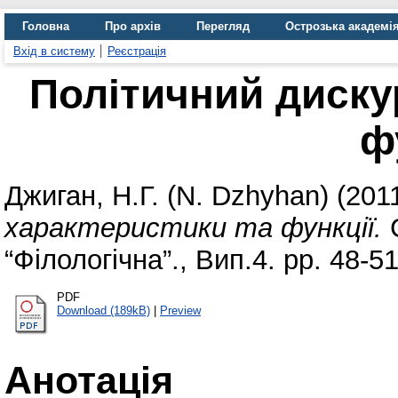
Головна
Про архів
Перегляд
Острозька академі
Вхід в систему
Реєстрація
Політичний диску
ф
Джиган, Н.Г. (N. Dzhyhan)
(201
характеристики та функції.
С
“Філологічна”., Вип.4. pp. 48-51
PDF
Download (189kB)
|
Preview
Анотація