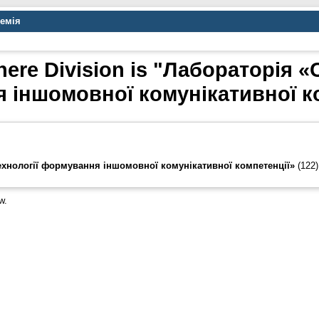
демія
ere Division is "Лабораторія «
 іншомовної комунікативної ко
ехнології формування іншомовної комунікативної компетенції»
(122)
w.