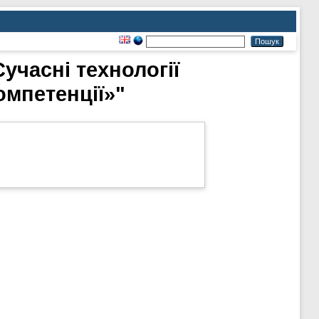
Сучасні технології
мпетенції»"