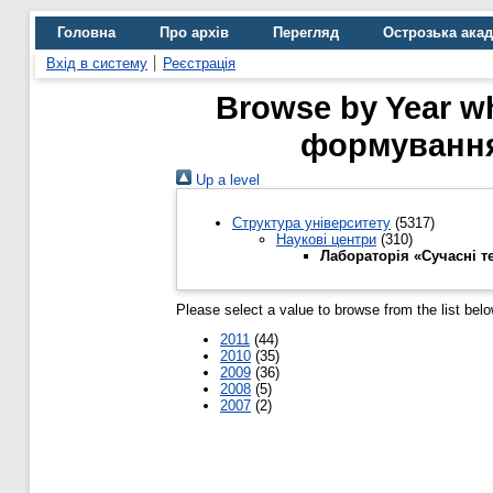
Головна
Про архів
Перегляд
Острозька ака
Вхід в систему
Реєстрація
Browse by Year wh
формування
Up a level
Структура університету
(5317)
Наукові центри
(310)
Лабораторія «Сучасні т
Please select a value to browse from the list belo
2011
(44)
2010
(35)
2009
(36)
2008
(5)
2007
(2)