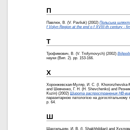
П
Павлюк, В. (V. Pavliuk)
(2002)
Польська шляхта 
f Volyn Region at the end o f XVIII-th century - fir
Т
Трофимович, В. (V. Trofymovych)
(2002)
Відрод
науки (Вип. 2). pp. 153-166.
Х
Хоронжевская-Муляр, И. С. (I. Khoronzhevska-M
and
Шевченко, Г. Н. (H. Shevchenko)
and
Резник
Kuzin)
(2002)
Широта распространения НВ-виру
паразитарною патологією на догоспітальному т
p. 64.
Ш
Шахгильдян, И. В. (I. Shakhhildian)
and
Хухлови