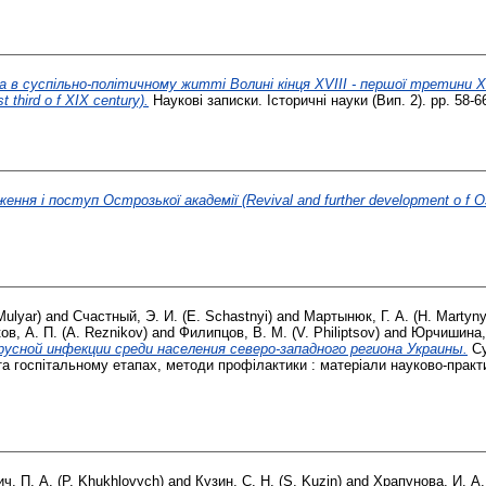
в суспільно-політичному житті Волині кінця XVIII - першої третини XIX ст.
st third o f XIX century).
Наукові записки. Історичні науки (Вип. 2). pp. 58-6
ження і поступ Острозької академії (Revival and further development o f 
ulyar)
and
Счастный, Э. И. (E. Schastnyі)
and
Мартынюк, Г. А. (H. Martyn
ов, А. П. (A. Reznikov)
and
Филипцов, В. М. (V. Philiptsov)
and
Юрчишина, 
сной инфекции среди населения северо-западного региона Украины.
Су
а госпітальному етапах, методи профілактики : матеріали науково-практи
ч, П. А. (P. Khukhlovych)
and
Кузин, С. Н. (S. Kuzin)
and
Храпунова, И. А.