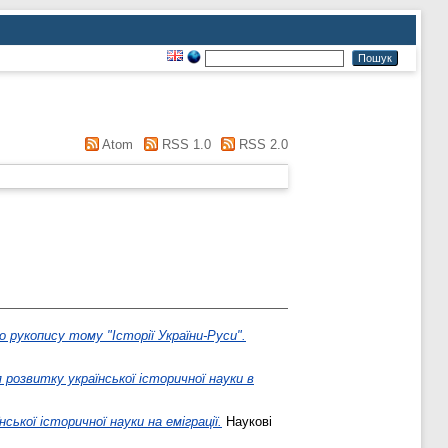
Atom
RSS 1.0
RSS 2.0
 рукопису тому "Історії України-Руси".
я розвитку української історичної науки в
ської історичної науки на еміграції.
Наукові