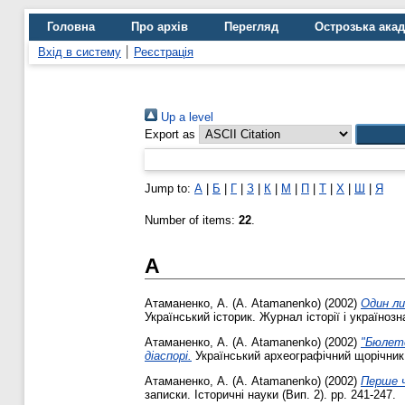
Головна
Про архів
Перегляд
Острозька ака
Вхід в систему
Реєстрація
Up a level
Export as
Jump to:
А
|
Б
|
Г
|
З
|
К
|
М
|
П
|
Т
|
Х
|
Ш
|
Я
Number of items:
22
.
А
Атаманенко, А. (А. Atamanenko)
(2002)
Один ли
Український історик. Журнал історії і українозна
Атаманенко, А. (А. Atamanenko)
(2002)
"Бюлете
діаспорі.
Український археографічний щорічник, 
Атаманенко, А. (А. Atamanenko)
(2002)
Перше ч
записки. Історичні науки (Вип. 2). pp. 241-247.