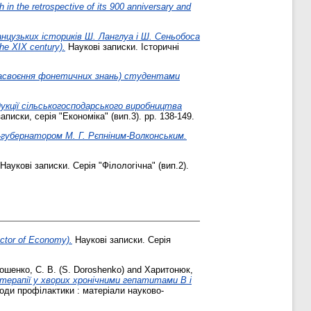
the retrospective of its 900 anniversary and
нцузьких істориків Ш. Ланглуа і Ш. Сеньобоса
the XIX century).
Наукові записки. Історичні
і засвоєння фонетичних знань) студентами
кції сільськогосподарського виробництва
аписки, серія "Економіка" (вип.3). pp. 138-149.
-губернатором М. Г. Рєпніним-Волконським.
Наукові записки. Серія "Філологічна" (вип.2).
ctor of Economy).
Наукові записки. Серія
ошенко, С. В. (S. Doroshenko)
and
Харитонюк,
 терапії у хворих хронічними гепатитами В і
оди профілактики : матеріaли науково-