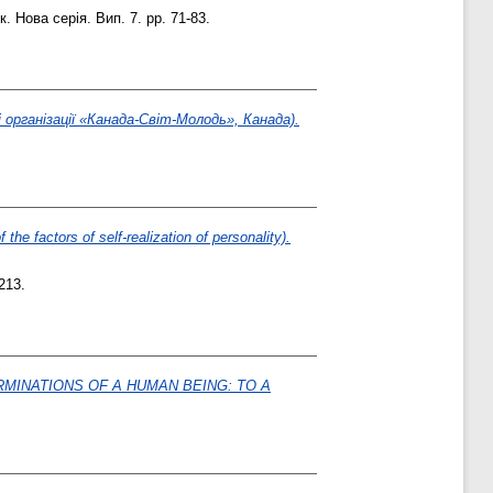
 Нова серія. Вип. 7. pp. 71-83.
 організації «Канада-Світ-Молодь», Канада).
 factors of self-realization of personality).
213.
MINATIONS OF A HUMAN BEING: TO A