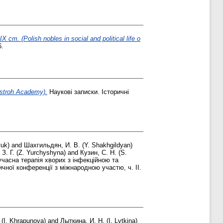
 (Polish nobles in social and political life o
6.
Ostroh Academy).
Наукові записки. Історичні
yuk)
and
Шахгильдян, И. В. (Y. Shakhgildyan)
З. Г. (Z. Yurchyshyna)
and
Кузин, С. Н. (S.
часна терапія хворих з інфекційною та
чної конференції з міжнародною участю, ч. ІІ.
 (I. Khrapunova)
and
Лыткина, И. Н. (I. Lytkina)