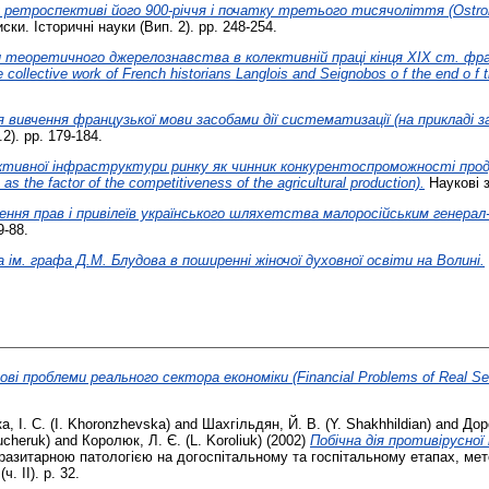
ретроспективі його 900-річчя і початку третього тисячоліття (Ostroh in 
ски. Історичні науки (Вип. 2). pp. 248-254.
 теоретичного джерелознавства в колективній праці кінця XIX ст. фра
e collective work of French historians Langlois and Seignobos o f the end o f 
я вивчення французької мови засобами дії систематизації (на приклад
2). pp. 179-184.
тивної інфраструктури ринку як чинник конкурентоспроможності проду
 as the factor of the competitiveness of the agricultural production).
Наукові з
ення прав і привілеїв українського шляхетства малоросійським генерал
9-88.
 ім. графа Д.М. Блудова в поширенні жіночої духовної освіти на Волині.
ові проблеми реального сектора економіки (Financial Problems of Real Se
, І. С. (I. Khoronzhevska)
and
Шахгільдян, Й. В. (Y. Shakhhildian)
and
Дор
ucheruk)
and
Королюк, Л. Є. (L. Koroliuk)
(2002)
Побічна дія противірусної
разитарною патологією на догоспітальному та госпітальному етапах, мет
 ІІ). p. 32.