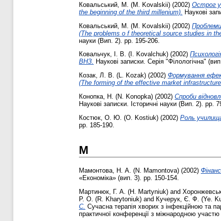
Ковальський, М. (M. Kovalskii)
(2002)
Острог у 
the beginning of the third millenium).
Наукові запи
Ковальський, М. (M. Kovalskii)
(2002)
Проблеми
(The problems o f theoretical source studies in th
науки (Вип. 2). pp. 195-206.
Ковальчук, І. В. (I. Kovalchuk)
(2002)
Психологі
ВНЗ.
Наукові записки. Серія "Філологічна" (вип.
Козак, Л. В. (L. Kozak)
(2002)
Формування ефек
(The forming of the effective market infrastructure
Конопка, Н. (N. Konopka)
(2002)
Спроби відновл
Наукові записки. Історичні науки (Вип. 2). pp. 7
Костюк, О. Ю. (O. Kostiuk)
(2002)
Роль училища
pp. 185-190.
М
Мамонтова, Н. А. (N. Mamontova)
(2002)
Фінанс
«Економіка» (вип. 3). pp. 150-154.
Мартинюк, Г. А. (H. Martyniuk)
and
Хоронжевська
Р. О. (R. Kharytoniuk)
and
Кучерук, Є. Ф. (Ye. K
С.
Сучасна терапія хворих з інфекційною та па
практичної конференції з міжнародною участю (ч.