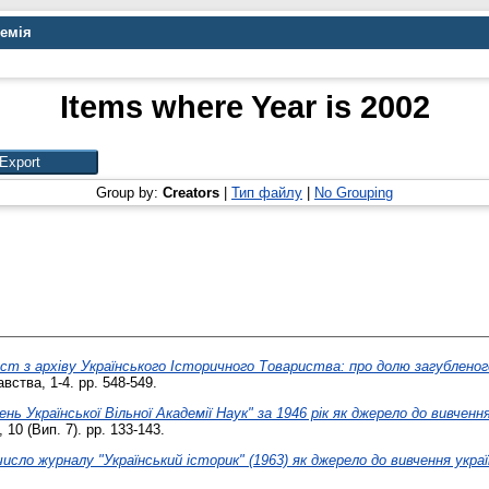
демія
Items where Year is 2002
Group by:
Creators
|
Тип файлу
|
No Grouping
ст з архіву Українського Історичного Товариства: про долю загубленого
вства, 1-4. pp. 548-549.
нь Української Вільної Академії Наук" за 1946 рік як джерело до вивченн
10 (Вип. 7). pp. 133-143.
исло журналу "Український історик" (1963) як джерело до вивчення україн