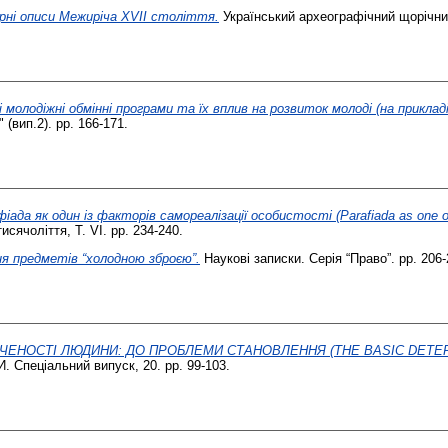
рні описи Межиріча XVII століття.
Український археографічний щорічник.
 молодіжні обмінні програми та їх вплив на розвиток молоді (на прикладі
 (вип.2). pp. 166-171.
іада як один із факторів самореалізації особистості (Parafiada as one of the
тисячоліття, Т. VI. pp. 234-240.
я предметів “холодною зброєю”.
Наукові записки. Серія “Право”. pp. 206-
ЧЕНОСТІ ЛЮДИНИ: ДО ПРОБЛЕМИ СТАНОВЛЕННЯ (THE BASIC DETER
Спеціальний випуск, 20. pp. 99-103.