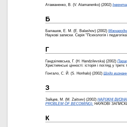
Атаманенко, В. (V. Atamanenko)
(2002)
Інвента
Б
Балашов, Е. М. (E. Balashov)
(2002)
Міжнародні
Наукові записки. Серія "Психологія і педагогіка"
Г
Гандзілевська, Г. (H. Handzilevska)
(2002)
Параф
Християнські цінності: історія і погляд у третє 
Гонгало, С. Й. (S. Honhalo)
(2002)
Щодо визнанн
З
Зайцев, М. (M. Zaіtsev)
(2002)
НАРІЖНІ ВИЗНА
PROBLEM OF BECOMING).
НАУКОВІ ЗАПИСКИ. 
К