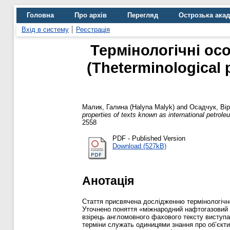
Головна
Про архів
Перегляд
Острозька ака
Вхід в систему
Реєстрація
Термінологічні ос
(Theterminological 
Малик, Галина (Halyna Malyk)
and
Осадчук, Вір
properties of texts known as international petrole
2558
PDF - Published Version
Download (527kB)
Анотація
Стаття присвячена дослідженню термінологічн
Уточнено поняття «міжнародний нафтогазовий 
взірець англомовного фахового тексту виступа
терміни служать одиницями знання про об’єкти