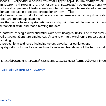
ловості. Виокремлено основні тематичні групи термінів, що грунтуються 
чні моделі, які можуть стати основою для подальшої побудови алгоритм
ological properties of texts known as international petroleum-related standar
esign and operation of subsea production systems. This
a bearer of technical information encoded in terms – special cognitive units 
bsea and marine applications.
ves that terms have a systametic relationship with the petroleum-specific co
and technical texts and those forming the core
us patterns of single word and multi-word terminological units. The most produ
ific abbreviations are singled out. Analysis of multi-word terms reveals availa
ncluding
g prepositions and rarely including verbs, adverbs, or conjunctions.
ng algorythms for traditional and machine-based translation of the terms studi
класифікація, міжнародний стандарт, фахова мова (term, petroleum imdustry,
тання лінгвістики та літератури
print/7756