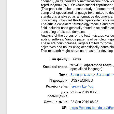
процеси, дії та поняття у нафтогазової промис
терміноодиницями. Описано типові термінологі
(This paper describes a case study of some termin
sample of specialized language text limited to d
standard is analysed as a normative document and 
concerning unbonded flexible pipe systems for su
The article considers terminology models and pro
field includes units generally found in scientific 
consisting of six sub-domains.
Analysis of the corpus of the text indicates vario
adding suffixes. Various patterns of petroleum-spec
These are noun phrases, largely limited to those i
adjectives and nouns only; occasionally containin
This research might serve as a basis for developi
Тип файлу:
Стаття
термін, нафтогазова галузь, 
Ключові слова:
specialized language)
Теми:
За напрямами
>
Загальні пи
Підрозділи:
UNSPECIFIED
Розмістив/ла:
Галина Цеп'юк
Дата
22 Лип 2019 08:23
розміщення:
Остання зміна:
22 Лип 2019 08:23
URI:
https://eprints.oa.edu.ua/id/e