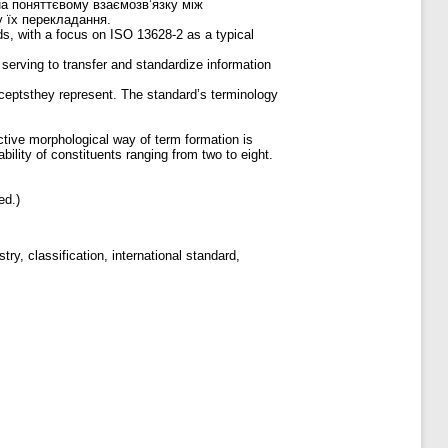
на поняттєвому взаємозв’язку між
у їх перекладання.
ds, with a focus on ISO 13628-2 as a typical
serving to transfer and standardize information
nceptsthey represent. The standard’s terminology
ctive morphological way of term formation is
bility of constituents ranging from two to eight.
ed.)
 classification, international standard,