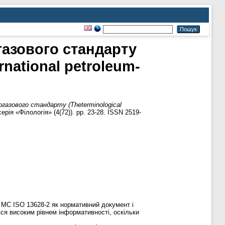
газового стандарту
rnational petroleum-
газового стандарту (Theterminological
ія «Філологія» (4(72)). pp. 23-28. ISSN 2519-
 МС ISO 13628-2 як нормативний документ і
ся високим рівнем інформативності, оскільки