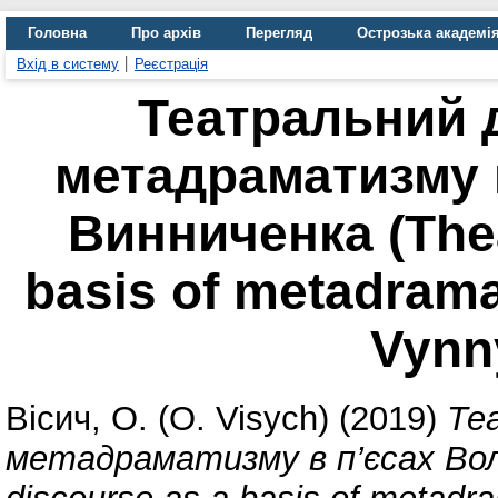
Головна
Про архів
Перегляд
Острозька академі
Вхід в систему
Реєстрація
Театральний 
метадраматизму 
Винниченка (Thea
basis of metadrama
Vynn
Вісич, О. (O. Visych)
(2019)
Те
метадраматизму в п’єсах Вол