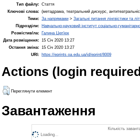
Тип файлу:
Стаття
Ключові слова:
(метадрама, театральний дискурс, антитеатральність, 
Теми:
За напрямами
>
Загальні питання лінгвістики та лі
Підрозділи:
Навчально-науковий інститут соціально-гуманітар
Розмістив/ла:
Галина Цеп'юк
Дата розміщення:
15 Січ 2020 13:27
Остання зміна:
15 Січ 2020 13:27
URI:
https://eprints.oa.edu.ua/id/eprint/8009
Actions (login required
Переглянути елемент
Завантаження
Кількість завант
Loading...