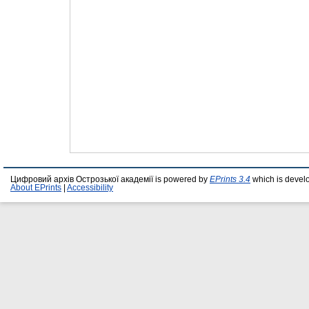
Цифровий архів Острозької академії is powered by
EPrints 3.4
which is devel
About EPrints
|
Accessibility