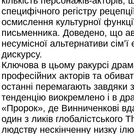
кількість персонажів-акторів
специфічного регістру рецепці
осмислення культурної функції
письменника. Доведено, що ав
несумісної альтернативи сім’ї
дискурсу.
Ключова в цьому ракурсі драм
професійних акторів та обиват
останні перемагають завдяки зав
тенденцію виокремлено і в др
«Пророк», де Винниченкові в
один з ликів глобалістського 
людству нескінченну низку ілю