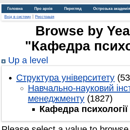
Головна
Про архів
Перегляд
Острозька академі
Вхід в систему
Реєстрація
Browse by Year
"Кафедра психол
Up a level
Структура університету
(53
Навчально-науковий інст
менеджменту
(1827)
Кафедра психології 
Please select a value to browse 